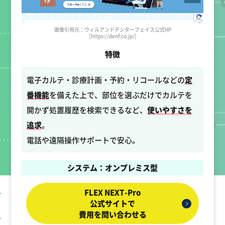
画像引用元：ウィルアンドデンターフェイス公式HP
(https://denf.co.jp/)
特徴
電子カルテ・診療計画・予約・リコールなどの
定
番機能
を備えた上で、部位を選ぶだけでカルテを
開かず処置履歴を検索できるなど、
使いやすさを
追求
。
電話や遠隔操作サポートで安心。
システム：オンプレミス型
FLEX NEXT-Pro
公式サイトで
費用を問い合わせる