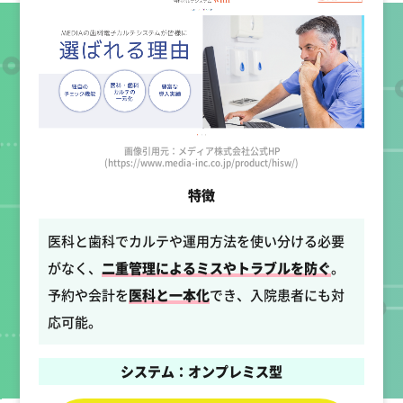
画像引用元：メディア株式会社公式HP
(https://www.media-inc.co.jp/product/hisw/)
特徴
医科と歯科でカルテや運用方法を使い分ける必要
がなく、
二重管理によるミスやトラブルを防ぐ
。
予約や会計を
医科と一本化
でき、入院患者にも対
応可能。
システム：オンプレミス型