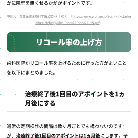
かに障壁を無くせるかががポイントです。
参照元：国立保健医療科学院公式HP（PDF）（
https://www.niph.go.jp/soshiki/koku/or
alhealth/juq/jyukyu/docu22/docu22_15.pdf
）
リコール率の上げ方
歯科医院がリコール率を上げるために行った方がよいこと
を以下にまとめました。
治療終了後1回目のアポイントを1ヵ
月後にする
通常の定期検診の間隔は数ヶ月ごとでも構わないのです
が、
治療終了後1回目のアポイントは1ヵ月後
にします。予