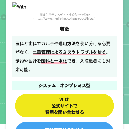
画像引用元：メディア株式会社公式HP
(https://www.media-inc.co.jp/product/hisw/)
特徴
医科と歯科でカルテや運用方法を使い分ける必要
がなく、
二重管理によるミスやトラブルを防ぐ
。
予約や会計を
医科と一本化
でき、入院患者にも対
応可能。
システム：オンプレミス型
With
公式サイトで
費用を問い合わせる